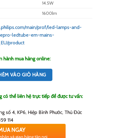
14.5W
1600lm
g.philips.com/main/prof/led-lamps-and-
orepro-ledtube-em-mains-
EU/product
n hành mua hàng online:
HÊM VÀO GIỎ HÀNG
có thể liên hệ trực tiếp để được tư vấn:
g số 4, KP6, Hiệp Bình Phước, Thủ Đức
59 114
MUA NGAY
 nhận và giao hàng tận nơi