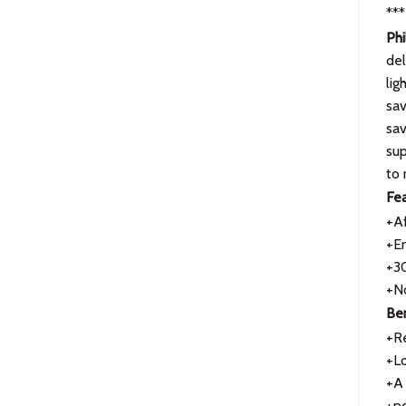
***
Phi
del
lig
sav
sav
sup
to 
Fea
+Af
+E
+30
+N
Ben
+Re
+Lo
+A 
+n