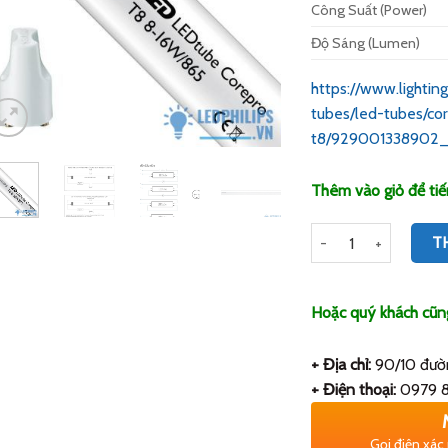
Công Suất (Power)
Độ Sáng (Lumen)
https://www.lightin
tubes/led-tubes/c
t8/929001338902_
Thêm vào giỏ để tiế
Số lượng
T
Hoặc quý khách cũng 
+ Địa chỉ:
90/10 đườn
+ Điện thoại:
0979 8
Gọi điện xác