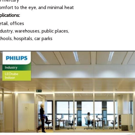
mfort to the eye, and minimal heat
lications:
tail, offices
dustry, warehouses, public places,
hools, hospitals, car parks