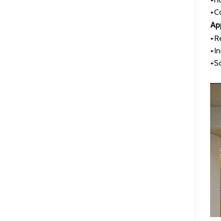
+Co
App
+Re
+In
+Sc