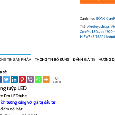
Danh mục:
BÓNG CoreP
Thẻ:
#ledtuypphilips
,
#t
CorePro LEDtube 1200
14.5W865 T8AP I
,
ledtu
ÔNG TIN SẢN PHẨM
THÔNG TIN BỔ SUNG
ĐÁNH GIÁ (3)
HƯỚNG D
a sẻ
0
Shares
ng tuýp LED
re Pro LEDtube
 ích tương xứng với giá trị đầu tư
điểm nổi bật: