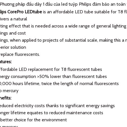
Phương pháp đấu dây 1 đầu của led tuýp Philips đảm bảo an toàn t
lips CorePro LEDtube
is an affordable LED tube suitable for T8 
ivers a natural
hting effect that is needed across a wide range of general lighting 
ings and cost
ings, when applied to projects of substantial scale, making this 
erior solution
replace fluorescents.
tures:
fordable LED replacement for T8 fluorescent tubes
nergy consumption >50% lower than fluorescent tubes
,000 hours lifetime, twice the length of normal fluorescents
o mercury
efits:
duced electricity costs thanks to significant energy savings
nger lifetime equates to reduced maintenance costs
better choice for the environment
o mercury