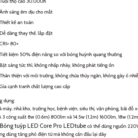
Tuổi thọ cao 30.000h
Ánh sáng êm dịu cho mắt
Thiết kế an toàn
Dễ dàng thay thế, lắp đặt
CRI> 80+
Tiết kiệm 50% điện năng so với bóng huỳnh quang thường
Bật sáng tức thì, không nhấp nháy, không phát tiếng ồn
Thân thiện với môi trường, không chứa thủy ngân, không gây ô nh
Gía cạnh tranh chất lượng cao cấp
g dụng:
 máy, nhà kho, trường học, bệnh viện, siêu thị, văn phòng, bãi đỗ x
 3 công suất 8w (0.6m) 800lm và 14.5w (1.2m) 1600lm, 18w (1.2
Bóng tuýp LED Core Pro LEDtube
có thể dùng nguồn 220V t
g dùng tăng phô điện từ mà không cần đấu lại dây