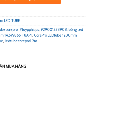
ro LED TUBE
ubecorepro
,
#tuypphilips
,
929001338908
,
bóng led
mm 14.5W865 T8AP I
,
CorePro LEDtube 1200mm
be
,
ledtubecorepro1.2m
ẪN MUA HÀNG