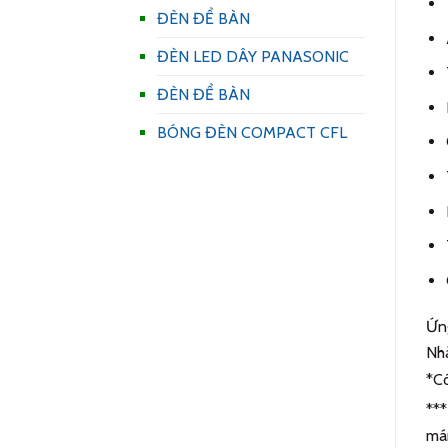
ĐÈN ĐỂ BÀN
ĐÈN LED DÂY PANASONIC
ĐÈN ĐỂ BÀN
BÓNG ĐÈN COMPACT CFL
Ứn
Nhà
*Có
***
mán