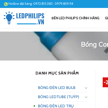
Skip
Hotline đặt hàng:
0972.813.083
; 0979.859.114
to
content
ĐÈN LED PHILIPS CHÍNH HÃNG
G
Bóng Cor
DANH MỤC SẢN PHẨM
-
BÓNG ĐÈN LED BULB
BÓNG LEDTUBE (TUÝP)
BÓNG ĐÈN LED TRỤ