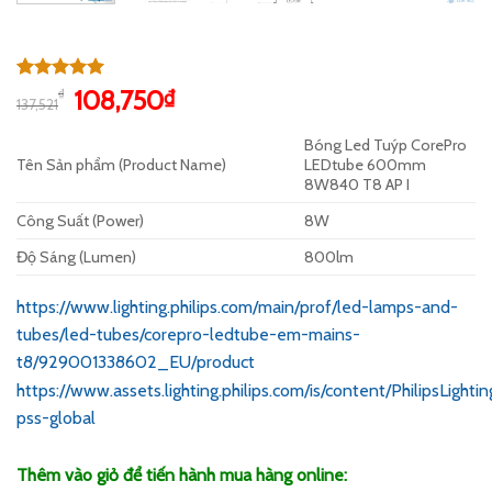
5.00
1
trên 5
Giá
Giá
108,750
₫
₫
137,521
dựa trên
gốc
hiện
đánh giá
Bóng Led Tuýp CorePro
là:
tại
Tên Sản phẩm (Product Name)
LEDtube 600mm
137,521₫.
là:
8W840 T8 AP I
108,750₫.
Công Suất (Power)
8W
Độ Sáng (Lumen)
800lm
https://www.lighting.philips.com/main/prof/led-lamps-and-
tubes/led-tubes/corepro-ledtube-em-mains-
t8/929001338602_EU/product
https://www.assets.lighting.philips.com/is/content/PhilipsLigh
pss-global
Thêm vào giỏ để tiến hành mua hàng online: