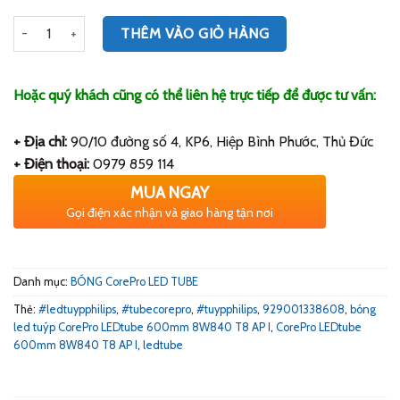
Số lượng
THÊM VÀO GIỎ HÀNG
Hoặc quý khách cũng có thể liên hệ trực tiếp để được tư vấn:
+ Địa chỉ:
90/10 đường số 4, KP6, Hiệp Bình Phước, Thủ Đức
+ Điện thoại:
0979 859 114
MUA NGAY
Gọi điện xác nhận và giao hàng tận nơi
Danh mục:
BÓNG CorePro LED TUBE
Thẻ:
#ledtuypphilips
,
#tubecorepro
,
#tuypphilips
,
929001338608
,
bóng
led tuýp CorePro LEDtube 600mm 8W840 T8 AP I
,
CorePro LEDtube
600mm 8W840 T8 AP I
,
ledtube