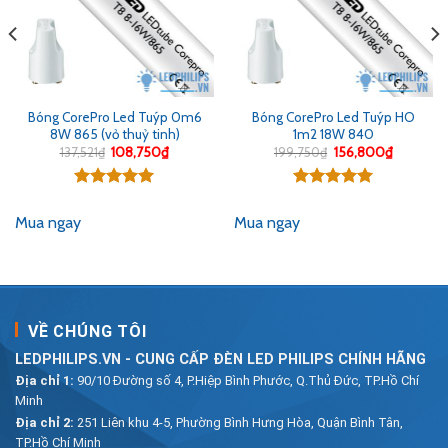
Bóng CorePro Led Tuýp 0m6
Bóng CorePro Led Tuýp HO
8W 865 (vỏ thuỷ tinh)
1m2 18W 840
Giá
Giá
Giá
Giá
137,521
₫
108,750
₫
199,750
₫
156,800
₫
gốc
hiện
gốc
hiện
là:
tại
là:
tại
137,521₫.
là:
199,750₫.
là:
Được xếp
Được xếp
₫.
108,750₫.
156,800₫
hạng
5.00
hạng
5.00
Mua ngay
Mua ngay
5 sao
5 sao
VỀ CHÚNG TÔI
LEDPHILIPS.VN - CUNG CẤP ĐÈN LED PHILIPS CHÍNH HÃNG
Địa chỉ 1:
90/10 Đường số 4, P.Hiệp Bình Phước, Q.Thủ Đức, TP.Hồ Chí
Minh
Địa chỉ 2:
251 Liên khu 4-5, Phường Bình Hưng Hòa, Quận Bình Tân,
TP.Hồ Chí Minh