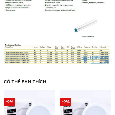
CÓ THỂ BẠN THÍCH…
-9%
-9%