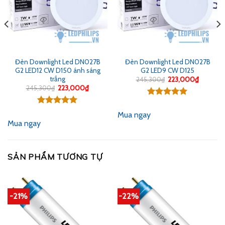
Đèn Downlight Led DN027B
Đèn Downlight Led DN027B
G2 LED12 CW D150 ánh sáng
G2 LED9 CW D125
trắng
Giá
Giá
245,300
₫
223,000
₫
gốc
hiện
Giá
Giá
245,300
₫
223,000
₫
là:
tại
gốc
hiện
245,300₫.
là:
là:
tại
Được xếp
223,000
245,300₫.
là:
hạng
5.00
Được xếp
0₫.
223,000₫.
Mua ngay
5 sao
hạng
5.00
Mua ngay
5 sao
SẢN PHẨM TƯƠNG TỰ
-21%
-22%