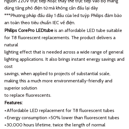
nguồn 220V trực tiếp hoặc thay thế trực tiếp vào bộ máng
dùng tăng phô điện từ mà không cần đấu lại dây
***Phương pháp đấu dây 1 đầu của led tuýp Philips đảm bảo
an toàn theo tiêu chuẩn IEC về điện.
Philips CorePro LEDtube
is an affordable LED tube suitable
for T8 fluorescent replacements. The product delivers a
natural
lighting effect that is needed across a wide range of general
lighting applications. It also brings instant energy savings and
cost
savings, when applied to projects of substantial scale,
making this a much more environmentally-friendly and
superior solution
to replace fluorescents.
Features:
+Affordable LED replacement for T8 fluorescent tubes
+Energy consumption >50% lower than fluorescent tubes
+30,000 hours lifetime, twice the length of normal