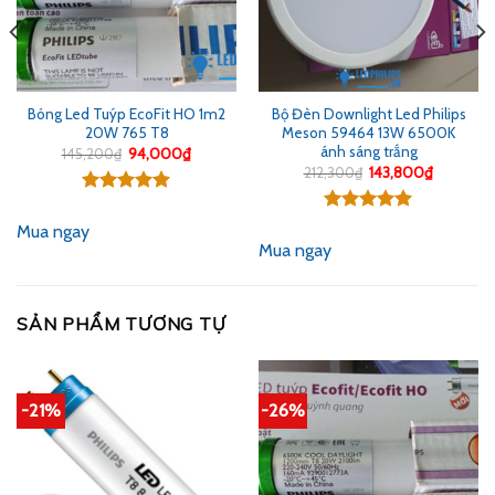
Bóng Led Tuýp EcoFit HO 1m2
Bộ Đèn Downlight Led Philips
20W 765 T8
Meson 59464 13W 6500K
ánh sáng trắng
Giá
Giá
145,200
₫
94,000
₫
gốc
hiện
Giá
Giá
212,300
₫
143,800
₫
là:
tại
gốc
hiện
145,200₫.
là:
là:
tại
Được xếp
94,000₫.
212,300₫.
là:
hạng
5.00
Được xếp
00₫.
143,800₫
Mua ngay
5 sao
hạng
5.00
Mua ngay
5 sao
SẢN PHẨM TƯƠNG TỰ
-21%
-26%