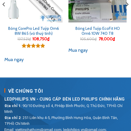
Bóng CorePro Led Tuýp 0m6
Bóng Led Tuýp EcoFit HO
8W 865 (vỏ thuỷ tinh)
0m6 10W 740 T8
Giá
Giá
Giá
Giá
137,521
₫
108,750
₫
105,600
₫
78,000
₫
gốc
hiện
gốc
hiện
là:
tại
là:
tại
Mua ngay
137,521₫.
là:
105,600₫.
là:
Được xếp
₫.
108,750₫.
78,000₫
hạng
5.00
Mua ngay
5 sao
VỀ CHÚNG TÔI
LEDPHILIPS.VN - CUNG CẤP ĐÈN LED PHILIPS CHÍNH HÃNG
Địa chỉ 1:
90/10 Đường số 4, P.Hiệp Bình Phước, Q.Thủ Đức, TP.Hồ Chí
Minh
Địa chỉ 2:
251 Liên khu 4-5, Phường Bình Hưng Hòa, Quận Bình Tân,
TP.Hồ Chí Minh
Email:
viettinphathcm@gmail.com; ledphilips.vn@gmail.com;