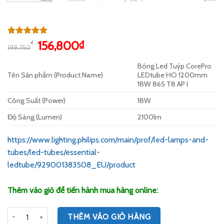
5.00
1
trên 5
Giá
Giá
156,800
₫
₫
199,750
dựa trên
gốc
hiện
đánh giá
Bóng Led Tuýp CorePro
là:
tại
Tên Sản phẩm (Product Name)
LEDtube HO 1200mm
199,750₫.
là:
18W 865 T8 AP I
156,800₫.
Công Suất (Power)
18W
Độ Sáng (Lumen)
2100lm
https://www.lighting.philips.com/main/prof/led-lamps-and-
tubes/led-tubes/essential-
ledtube/929001383508_EU/product
Thêm vào giỏ để tiến hành mua hàng online:
Số lượng
THÊM VÀO GIỎ HÀNG