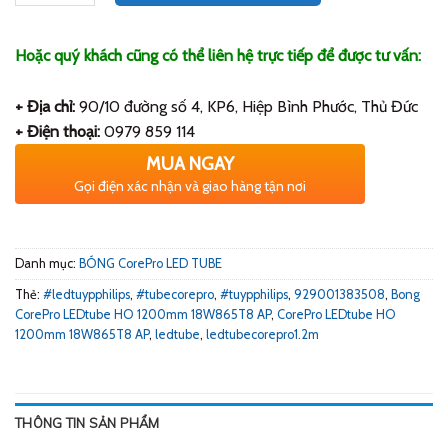
Hoặc quý khách cũng có thể liên hệ trực tiếp để được tư vấn:
+ Địa chỉ:
90/10 đường số 4, KP6, Hiệp Bình Phước, Thủ Đức
+ Điện thoại:
0979 859 114
MUA NGAY
Gọi điện xác nhận và giao hàng tận nơi
Danh mục:
BÓNG CorePro LED TUBE
Thẻ:
#ledtuypphilips
,
#tubecorepro
,
#tuypphilips
,
929001383508
,
Bong
CorePro LEDtube HO 1200mm 18W865T8 AP
,
CorePro LEDtube HO
1200mm 18W865T8 AP
,
ledtube
,
ledtubecorepro1.2m
THÔNG TIN SẢN PHẨM