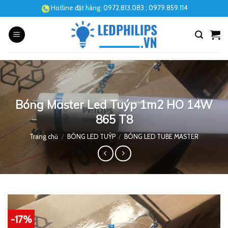
Skip
Hotline đặt hàng:
0972.813.083
; 0979.859.114
to
content
Bóng Master Led Tuýp 1m2 HO 14W
865 T8
Trang chủ
/
BÓNG LED TUÝP
/
BÓNG LED TUBE MASTER
-17%