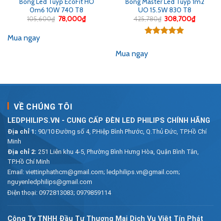
Bóng Led Tuýp EcoFit HO
Bóng Master Led Tuýp 1m2
0m6 10W 740 T8
UO 15.5W 830 T8
Giá
Giá
Giá
Giá
105,600
₫
78,000
₫
425,780
₫
308,700
₫
gốc
hiện
gốc
hiện
là:
tại
là:
tại
Mua ngay
105,600₫.
là:
425,780₫.
là:
Được xếp
00₫.
78,000₫.
308,700
hạng
5.00
Mua ngay
5 sao
VỀ CHÚNG TÔI
LEDPHILIPS.VN - CUNG CẤP ĐÈN LED PHILIPS CHÍNH HÃNG
Địa chỉ 1:
90/10 Đường số 4, P.Hiệp Bình Phước, Q.Thủ Đức, TP.Hồ Chí
Minh
Địa chỉ 2:
251 Liên khu 4-5, Phường Bình Hưng Hòa, Quận Bình Tân,
TP.Hồ Chí Minh
Email:
viettinphathcm@gmail.com; ledphilips.vn@gmail.com;
nguyenledphilips@gmail.com
Điện thoại:
0972813083
;
0979859114
Công Ty TNHH Đầu Tư Thương Mại Dịch Vụ Việt Tín Phát