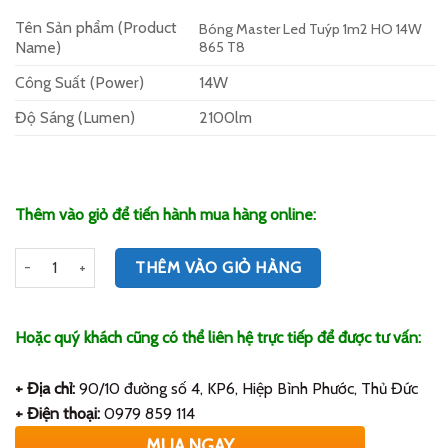
gốc
hiện
đánh giá
Tên Sản phẩm (Product
là:
tại
Bóng Master Led Tuýp 1m2 HO 14W
Name)
865 T8
286,900₫.
là:
237,500₫.
Công Suất (Power)
14W
Độ Sáng (Lumen)
2100lm
Thêm vào giỏ để tiến hành mua hàng online:
Số lượng
THÊM VÀO GIỎ HÀNG
Hoặc quý khách cũng có thể liên hệ trực tiếp để được tư vấn:
+ Địa chỉ:
90/10 đường số 4, KP6, Hiệp Bình Phước, Thủ Đức
+ Điện thoại:
0979 859 114
MUA NGAY