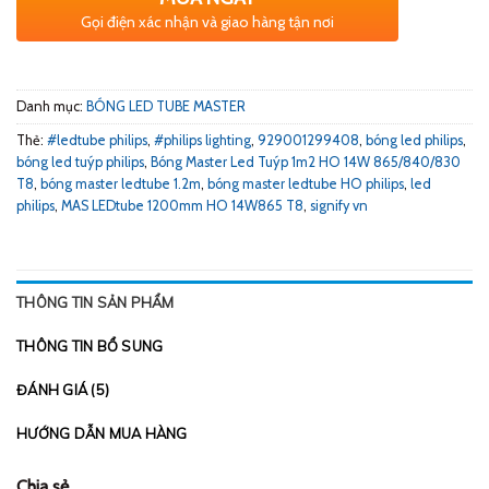
Gọi điện xác nhận và giao hàng tận nơi
Danh mục:
BÓNG LED TUBE MASTER
Thẻ:
#ledtube philips
,
#philips lighting
,
929001299408
,
bóng led philips
,
bóng led tuýp philips
,
Bóng Master Led Tuýp 1m2 HO 14W 865/840/830
T8
,
bóng master ledtube 1.2m
,
bóng master ledtube HO philips
,
led
philips
,
MAS LEDtube 1200mm HO 14W865 T8
,
signify vn
THÔNG TIN SẢN PHẨM
THÔNG TIN BỔ SUNG
ĐÁNH GIÁ (5)
HƯỚNG DẪN MUA HÀNG
Chia sẻ