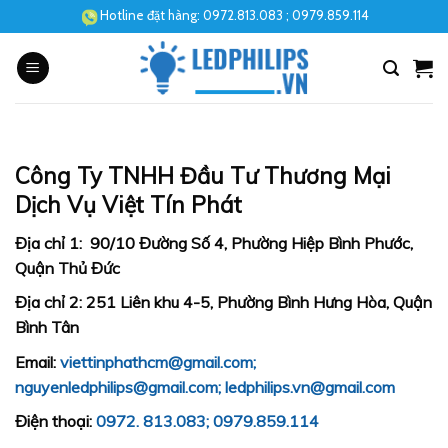
Skip
Hotline đặt hàng:
0972.813.083
; 0979.859.114
to
content
Công Ty TNHH Đầu Tư Thương Mại
Dịch Vụ Việt Tín Phát
Địa chỉ 1:
90/10 Đường Số 4, Phường Hiệp Bình Phước,
Quận Thủ Đức
Địa chỉ 2:
251 Liên khu 4-5, Phường Bình Hưng Hòa, Quận
Bình Tân
Email:
viettinphathcm@gmail.com;
nguyenledphilips@gmail.com;
ledphilips.vn@gmail.com
Điện thoại:
0972. 813.083;
0979.859.114