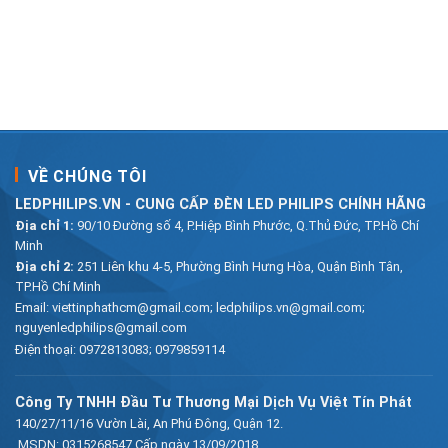
VỀ CHÚNG TÔI
LEDPHILIPS.VN - CUNG CẤP ĐÈN LED PHILIPS CHÍNH HÃNG
Địa chỉ 1:
90/10 Đường số 4, P.Hiệp Bình Phước, Q.Thủ Đức, TP.Hồ Chí
Minh
Địa chỉ 2:
251 Liên khu 4-5, Phường Bình Hưng Hòa, Quận Bình Tân,
TP.Hồ Chí Minh
Email:
viettinphathcm@gmail.com; ledphilips.vn@gmail.com;
nguyenledphilips@gmail.com
Điện thoại:
0972813083
;
0979859114
Công Ty TNHH Đầu Tư Thương Mại Dịch Vụ Việt Tín Phát
140/27/11/16 Vườn Lài, An Phú Đông, Quận 12.
MSDN: 0315268547 Cấp ngày 13/09/2018