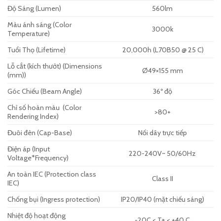
Độ Sáng (Lumen)
560lm
Màu ánh sáng (Color
3000k
Temperature)
Tuổi Thọ (Lifetime)
20,000h (L70B50 @ 25 C)
Lỗ cắt (kích thướt) (Dimensions
Ø49×155 mm
(mm))
Góc Chiếu (Beam Angle)
36º độ
Chỉ số hoàn màu (Color
>80+
Rendering Index)
Đuôi đèn (Cap-Base)
Nối dây trực tiếp
Điện áp (Input
220-240V~ 50/60Hz
Voltage*Frequency)
An toàn IEC (Protection class
Class II
IEC)
Chống bụi (Ingress protection)
IP20/IP40 (mặt chiếu sáng)
Nhiệt độ hoạt động
-20C < Ta < +40 C