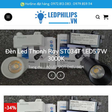
Skip
Hotline đặt hàng:
0972.813.083
; 0979.859.114
to
content
Đèn Led Thanh Ray ST034T LED5 7W
3000K
Trang chủ
/
BỘ LED SPOT CHIẾU ĐIỂM
-34%