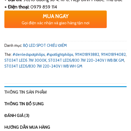
+ Điện thoại:
0979 859 114
MUA NGAY
Gọi điện xác nhận và giao hàng tận nơi
Danh mục:
BỘ LED SPOT CHIẾU ĐIỂM
Thẻ:
#denledspotphilips
,
#spotlightphilips
,
911401893882
,
911401894082
,
ST034T LED5 7W 3000K
,
ST034T LED5/830 7W 220-240V I WB BK GM
,
ST034T LED5/830 7W 220-240V I WB WH GM
THÔNG TIN SẢN PHẨM
THÔNG TIN BỔ SUNG
ĐÁNH GIÁ (3)
HƯỚNG DẪN MUA HÀNG