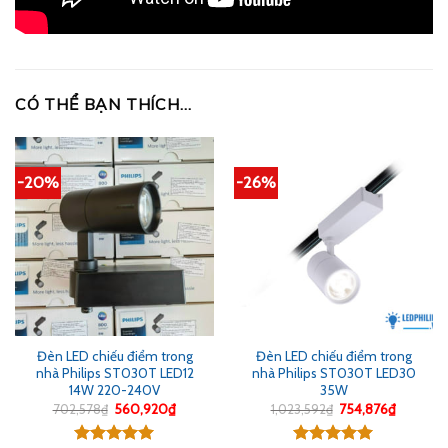
CÓ THỂ BẠN THÍCH…
-20%
-26%
Đèn LED chiếu điểm trong
Đèn LED chiếu điểm trong
nhà Philips ST030T LED12
nhà Philips ST030T LED30
14W 220-240V
35W
Giá
Giá
Giá
Giá
702,578
₫
560,920
₫
1,023,592
₫
754,876
₫
gốc
hiện
gốc
hiện
là:
tại
là:
tại
702,578₫.
là:
1,023,592₫.
là: