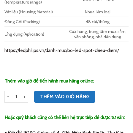
(temperature range)
Vật liệu (Housing Material)
Nhựa, kim loại
Đóng Gói (Packing)
48 cái/thùng
Cửa hàng, trung tâm mua sắm,
Ứng dụng (Aplication)
văn phòng, nhà dân dụng
https://ledphilips.vn/danh-muc/bo-led-spot-chieu-diem/
Thêm vào giỏ để tiến hành mua hàng online:
Số lượng
THÊM VÀO GIỎ HÀNG
Hoặc quý khách cũng có thể liên hệ trực tiếp để được tư vấn:
+ Địa chỉ:
90/10 đường số 4, KP6, Hiệp Bình Phước, Thủ Đức