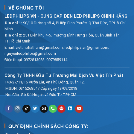
VỀ CHÚNG TÔI
LEDPHILIPS.VN - CUNG CẤP ĐÈN LED PHILIPS CHÍNH HÃNG
Địa chỉ 1:
90/10 Đường số 4, P.Hiệp Bình Phước, Q.Thủ Đức, TP.Hồ Chí
Minh
Địa chỉ 2:
251 Liên khu 4-5, Phường Bình Hưng Hòa, Quận Bình Tân,
TP.Hồ Chí Minh
Email:
viettinphathcm@gmail.com; ledphilips.vn@gmail.com;
nguyenledphilips@gmail.com
Điện thoại:
0972813083
;
0979859114
Công Ty TNHH Đầu Tư Thương Mại Dịch Vụ Việt Tín Phát
140/27/11/16 Vườn Lài, An Phú Đông, Quận 12.
MSDN: 0315268547 Cấp ngày 13/09/2018
Nơi Cấp: Sở Kế Hoạch và Đầu Tư TP.HCM
QUY ĐỊNH CHÍNH SÁCH CÔNG TY: