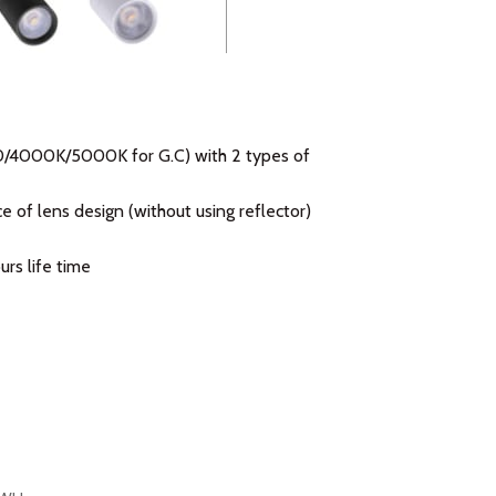
00/4000K/5000K for G.C) with 2 types of
e of lens design (without using reflector)
rs life time