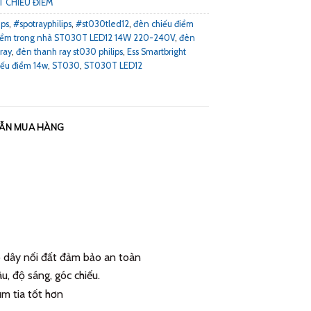
T CHIẾU ĐIỂM
ips
,
#spotrayphilips
,
#st030tled12
,
đèn chiếu điểm
điểm trong nhà ST030T LED12 14W 220-240V
,
đèn
 ray
,
đèn thanh ray st030 philips
,
Ess Smartbright
iếu điểm 14w
,
ST030
,
ST030T LED12
ẪN MUA HÀNG
ó dây nối đất đảm bảo an toàn
u, độ sáng, góc chiếu.
ùm tia tốt hơn