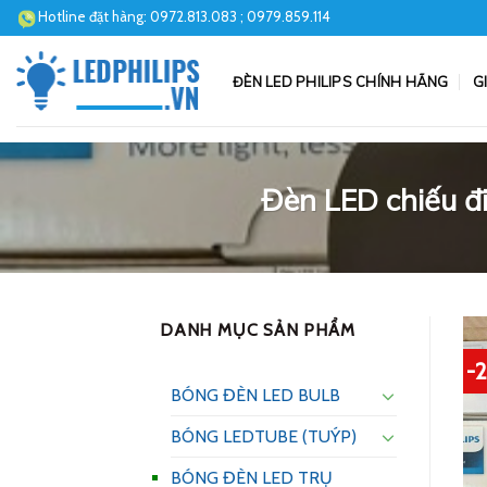
Skip
Hotline đặt hàng:
0972.813.083
; 0979.859.114
to
content
ĐÈN LED PHILIPS CHÍNH HÃNG
G
Đèn LED chiếu 
DANH MỤC SẢN PHẨM
-
BÓNG ĐÈN LED BULB
BÓNG LEDTUBE (TUÝP)
BÓNG ĐÈN LED TRỤ