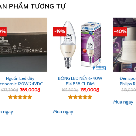
ẢN PHẨM TƯƠNG TỰ
9%
-19%
-40%
Nguồn Led dây
BÓNG LED NẾN 6-40W
Đèn spot
conomic 120W 24VDC
E14 B38 CL DIM
Philips
Giá
Giá
Giá
Giá
389,000
₫
135,000
₫
633,200
₫
165,800
₫
313,000
gốc
hiện
gốc
hiện
là:
tại
là:
tại
Mua ngay
633,200₫.
là:
165,800₫.
là:
Được xếp
Được xếp
389,000₫.
135,000₫.
hạng
5.00
hạng
5.00
a ngay
Mua ngay
5 sao
5 sao