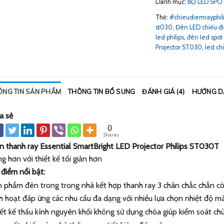
Danh mục:
BỘ LED SPO
Thẻ:
#chieudiemrayphil
st030
,
Đèn LED chiếu 
led philips
,
đèn led spot
Projector ST030
,
led ch
ÔNG TIN SẢN PHẨM
THÔNG TIN BỔ SUNG
ĐÁNH GIÁ (4)
HƯỚNG D
a sẻ
0
Shares
 thanh ray Essential SmartBright LED Projector Philips ST030T
g hơn với thiết kế tối giản hơn
điểm nổi bật:
 phẩm đèn trong trong nhà kết hợp thanh ray 3 chân chắc chắn c
h hoạt đáp ứng các nhu cầu đa dạng với nhiều lựa chọn nhiệt độ mà
ết kế thấu kính nguyên khối không sử dụng chóa giúp kiểm soát ch