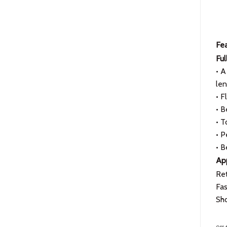
Fea
Fu
• A
len
• F
• B
• T
• P
• 
App
Ret
Fas
Sho