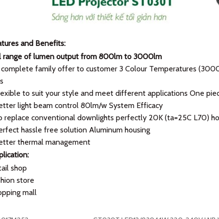
tures and Benefits:
ll range of lumen output from 800lm to 3000lm
 complete family offer to customer 3 Colour Temperatures (30
s
lexible to suit your style and meet different applications One piec
etter light beam control 80lm/w System Efficacy
o replace conventional downlights perfectly 20K (ta=25C L70) hou
erfect hassle free solution Aluminum housing
Better thermal management
lication:
ail shop
hion store
pping mall