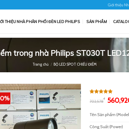
Giới thiệu N
IỚI THIỆU NHÀ PHÂN PHỐI ĐÈN LED PHILIPS
SẢN PHẨM
CATALOG
điểm trong nhà Philips ST030T LED
Trang chủ
/
BỘ LED SPOT CHIẾU ĐIỂM
20%
5.00
4
trên 5
Giá
560,92
₫
702,578
dựa trên
gốc
đánh giá
là:
Tên Sản phẩm (Model
702,57
Công Suất (Power)