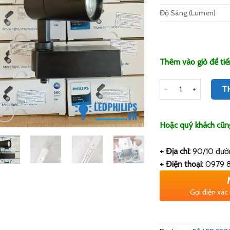
Độ Sáng (Lumen)
Thêm vào giỏ để tiế
Số lượng
T
Hoặc quý khách cũng 
+ Địa chỉ:
90/10 đườn
+ Điện thoại:
0979 8
Gọi điện xác