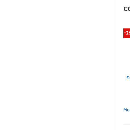
C
-2
Đ
Mu