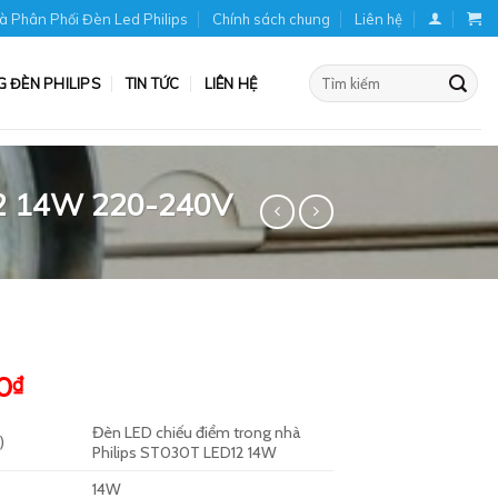
hà Phân Phối Đèn Led Philips
Chính sách chung
Liên hệ
Tìm
 ĐÈN PHILIPS
TIN TỨC
LIÊN HỆ
kiếm:
12 14W 220-240V
Giá
0
₫
hiện
Đèn LED chiếu điểm trong nhà
tại
)
Philips ST030T LED12 14W
8₫.
là:
560,920₫.
14W