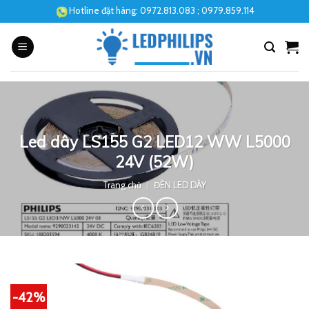
Skip
Hotline đặt hàng:
0972.813.083
; 0979.859.114
to
content
Led dây LS155 G2 LED12 WW L5000
24V (52W)
Trang chủ
/
ĐÈN LED DÂY
-42%