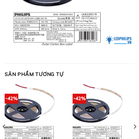
SẢN PHẨM TƯƠNG TỰ
-42%
-42%