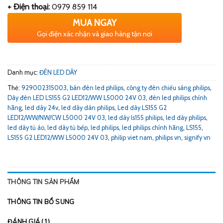
+ Điện thoại:
0979 859 114
MUA NGAY
Gọi điện xác nhận và giao hàng tận nơi
Danh mục:
ĐÈN LED DÂY
Thẻ:
929002315003
,
bán đèn led philips
,
công ty đèn chiếu sáng philips
,
Dây đèn LED LS155 G2 LED12/WW L5000 24V 03
,
đèn led philips chính
hãng
,
led dây 24v
,
led dây dán philips
,
Led dây LS155 G2
LED12/WW/NW/CW L5000 24V 03
,
led dây ls155 philips
,
led dây philips
,
led dây tủ áo
,
led dây tủ bếp
,
led philips
,
led philips chính hãng
,
LS155
,
LS155 G2 LED12/WW L5000 24V 03
,
philip viet nam
,
philips vn
,
signify vn
THÔNG TIN SẢN PHẨM
THÔNG TIN BỔ SUNG
ĐÁNH GIÁ (1)