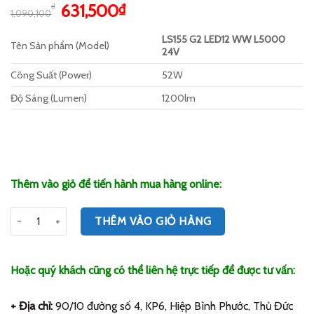
5.00
1
trên 5
Giá
Giá
631,500
₫
₫
1,090,100
dựa trên
gốc
hiện
đánh giá
LS155 G2 LED12 WW L5000
là:
tại
Tên Sản phẩm (Model)
24V
1,090,100₫.
là:
631,500₫.
Công Suất (Power)
52W
Độ Sáng (Lumen)
1200lm
Thêm vào giỏ để tiến hành mua hàng online:
Số lượng
THÊM VÀO GIỎ HÀNG
Hoặc quý khách cũng có thể liên hệ trực tiếp để được tư vấn:
+ Địa chỉ:
90/10 đường số 4, KP6, Hiệp Bình Phước, Thủ Đức