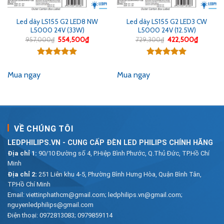
Led dây LS155 G2 LED8 NW
Led dây LS155 G2 LED3 CW
L5000 24V (33W)
L5000 24V (12.5W)
Giá
Giá
Giá
Giá
957,000
₫
554,500
₫
729,300
₫
422,500
₫
gốc
hiện
gốc
hiện
là:
tại
là:
tại
957,000₫.
là:
729,300₫.
là:
Được xếp
Được xếp
00₫.
554,500₫.
422,500
hạng
5.00
hạng
5.00
Mua ngay
Mua ngay
5 sao
5 sao
VỀ CHÚNG TÔI
LEDPHILIPS.VN - CUNG CẤP ĐÈN LED PHILIPS CHÍNH HÃNG
Địa chỉ 1:
90/10 Đường số 4, P.Hiệp Bình Phước, Q.Thủ Đức, TP.Hồ Chí
Minh
Địa chỉ 2:
251 Liên khu 4-5, Phường Bình Hưng Hòa, Quận Bình Tân,
TP.Hồ Chí Minh
Email:
viettinphathcm@gmail.com; ledphilips.vn@gmail.com;
nguyenledphilips@gmail.com
Điện thoại:
0972813083
;
0979859114