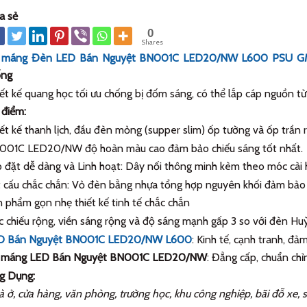
a sẻ
0
Shares
 máng Đèn LED Bán Nguyệt BN001C LED20/NW L600 PSU G
ống
ết kế quang học tối ưu chống bị đốm sáng, có thể lắp cáp nguồn từ 
điểm:
ết kế thanh lịch, đầu đèn mỏng (supper slim) ốp tường và ốp trần r
001C LED20/NW độ hoàn màu cao đảm bảo chiếu sáng tốt nhất.
 đặt dễ dàng và Linh hoạt: Dây nối thông minh kèm theo móc cài h
 cấu chắc chắn: Vỏ đèn bằng nhựa tổng hợp nguyên khối đảm bảo 
 phẩm gọn nhẹ thiết kế tinh tế chắc chắn
 chiếu rộng, viền sáng rộng và độ sáng mạnh gấp 3 so với đèn Hu
D Bán Nguyệt BN001C LED20/NW L600
: Kinh tế, cạnh tranh, đả
 máng LED Bán Nguyệt BN001C LED20/NW
: Đẳng cấp, chuẩn chỉ
g Dụng:
 ở, cửa hàng, văn phòng, trường học, khu công nghiệp, bãi đỗ xe, si