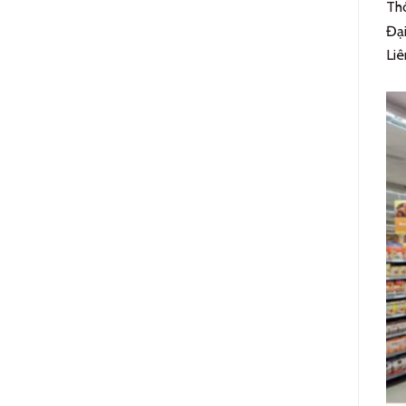
Thô
Đại
Liê