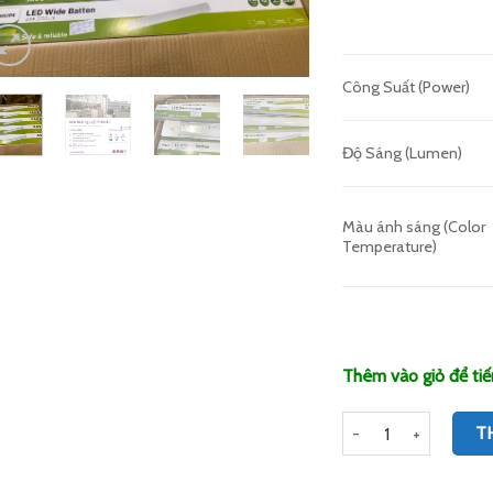
Công Suất (Power)
Độ Sáng (Lumen)
Màu ánh sáng (Color
Temperature)
Thêm vào giỏ để tiế
Số lượng
T