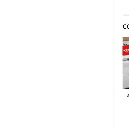
C
-3
B