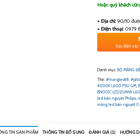
Hoặc quý khách cũng 
+ Địa chỉ:
90/10 đườn
+ Điện thoại:
0979 8
Gọi điện xác
Danh mục:
BỘ MÁNG Đ
Thẻ:
#mangledt8
,
#phil
4000K L600 PSU GM
,
BN001C LED20/NW L6
led bán nguyệt Philips
,
m
máng led bán nguyệt 0.6
ÔNG TIN SẢN PHẨM
THÔNG TIN BỔ SUNG
ĐÁNH GIÁ (1)
HƯỚNG D