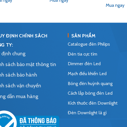
a ngay
Mua ngay
5 sao
5 sao
hạ
Mua ngay
5 s
UY ĐỊNH CHÍNH SÁCH
SẢN PHẨM
Catalogue đèn Philips
G TY:
 định chung
Đèn tia cực tím
Dimmer đèn Led
nh sách bảo mật thông tin
Mạch điều khiển Led
nh sách bảo hành
Bóng đèn huỳnh quang
nh sách vận chuyển
Cách lắp bóng đèn Led
ng dẫn mua hàng
Kích thước đèn Downlight
Đèn Downlight là gì