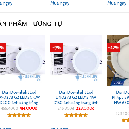
hạng
5.00
hạng
5.00
hạ
a ngay
Mua ngay
Mua ngay
5 sao
5 sao
5 s
ẢN PHẨM TƯƠNG TỰ
9%
-9%
-42%
Đèn Downlight Led
Đèn Downlight Led
Đèn Do
DN027B G2 LED20 CW
DN027B G2 LED12 NW
Philips 5
D200 ánh sáng trắng
D150 ánh sáng trung tính
14W 650
Giá
Giá
Giá
Giá
414,000
₫
223,000
₫
455,400
₫
245,300
₫
gốc
hiện
gốc
hiện
323,50
là:
tại
là:
tại
455,400₫.
là:
245,300₫.
là:
Được xếp
Được xếp
414,000₫.
223,000₫.
hạng
5.00
hạng
5.00
Đượ