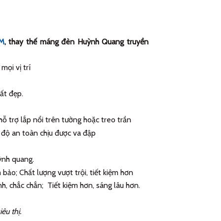
M
, thay thế máng đèn Huỳnh Quang truyền
mọi vị trí
ất đẹp.
ỗ trợ lắp nổi trên tường hoặc treo trần
độ an toàn chịu được va đập
ỳnh quang.
m bảo; Chất lượng vượt trội, tiết kiệm hơn
nh, chắc chắn; Tiết kiệm hơn, sáng lâu hơn.
êu thị.