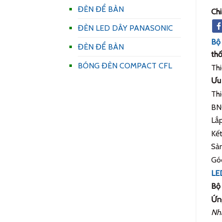
ĐÈN ĐỂ BÀN
Chi
ĐÈN LED DÂY PANASONIC
Bộ
ĐÈN ĐỂ BÀN
th
BÓNG ĐÈN COMPACT CFL
Thi
Ưu 
Thi
BN
Lắp
Kết
Sản
Góc
LE
Bộ
Ứn
Nhà