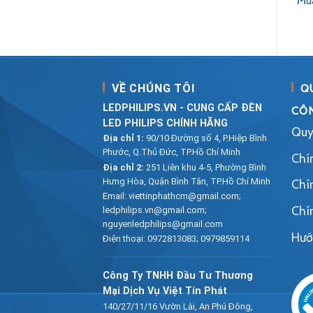
Mua ngay
Mua ngay
Mu
5 sao
5 sao
VỀ CHÚNG TÔI
Q
LEDPHILIPS.VN - CUNG CẤP ĐÈN
CÔN
LED PHILIPS CHÍNH HÃNG
Quy
Địa chỉ 1:
90/10 Đường số 4, P.Hiệp Bình
Phước, Q.Thủ Đức, TP.Hồ Chí Minh
Chí
Địa chỉ 2:
251 Liên khu 4-5, Phường Bình
Hưng Hòa, Quận Bình Tân, TP.Hồ Chí Minh
Chí
Email:
viettinphathcm@gmail.com;
Chí
ledphilips.vn@gmail.com;
nguyenledphilips@gmail.com
Hướ
Điện thoại:
0972813083
;
0979859114
Công Ty TNHH Đầu Tư Thương
Mại Dịch Vụ Việt Tín Phát
140/27/11/16 Vườn Lài, An Phú Đông,