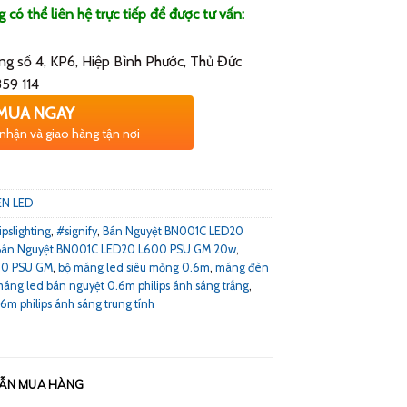
có thể liên hệ trực tiếp để được tư vấn:
g số 4, KP6, Hiệp Bình Phước, Thủ Đức
59 114
MUA NGAY
 nhận và giao hàng tận nơi
ÈN LED
ipslighting
,
#signify
,
Bán Nguyệt BN001C LED20
Bán Nguyệt BN001C LED20 L600 PSU GM 20w
,
00 PSU GM
,
bộ máng led siêu mỏng 0.6m
,
máng đèn
áng led bán nguyệt 0.6m philips ánh sáng trắng
,
m philips ánh sáng trung tính
ẪN MUA HÀNG