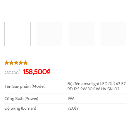
5.00
1
trên 5
Giá
Giá
158,500
₫
₫
287,700
dựa trên
gốc
hiện
đánh giá
Bộ đèn downlight LED DL262 EC
là:
tại
Tên Sản phẩm (Model)
RD 125 9W 30K W HV SNI 02
287,700₫.
là:
158,500₫.
Công Suất (Power)
9W
Độ Sáng (Lumen)
720lm