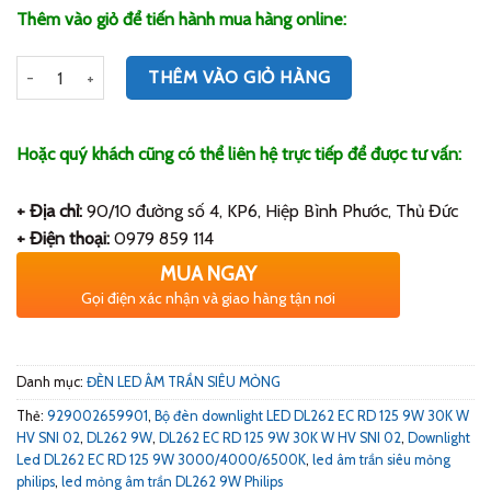
Thêm vào giỏ để tiến hành mua hàng online:
Số lượng
THÊM VÀO GIỎ HÀNG
Hoặc quý khách cũng có thể liên hệ trực tiếp để được tư vấn:
+ Địa chỉ:
90/10 đường số 4, KP6, Hiệp Bình Phước, Thủ Đức
+ Điện thoại:
0979 859 114
MUA NGAY
Gọi điện xác nhận và giao hàng tận nơi
Danh mục:
ĐÈN LED ÂM TRẦN SIÊU MỎNG
Thẻ:
929002659901
,
Bộ đèn downlight LED DL262 EC RD 125 9W 30K W
HV SNI 02
,
DL262 9W
,
DL262 EC RD 125 9W 30K W HV SNI 02
,
Downlight
Led DL262 EC RD 125 9W 3000/4000/6500K
,
led âm trần siêu mỏng
philips
,
led mỏng âm trần DL262 9W Philips