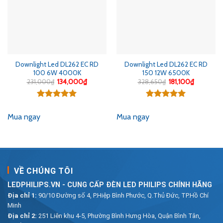
Downlight Led DL262 EC RD
Downlight Led DL262 EC RD
100 6W 4000K
150 12W 6500K
Giá
Giá
Giá
Giá
231,000
₫
134,000
₫
328,650
₫
181,100
₫
gốc
hiện
gốc
hiện
là:
tại
là:
tại
231,000₫.
là:
328,650₫.
là:
Được xếp
Được xếp
134,000₫.
181,100₫.
hạng
5.00
hạng
5.00
Mua ngay
Mua ngay
5 sao
5 sao
VỀ CHÚNG TÔI
LEDPHILIPS.VN - CUNG CẤP ĐÈN LED PHILIPS CHÍNH HÃNG
Địa chỉ 1:
90/10 Đường số 4, P.Hiệp Bình Phước, Q.Thủ Đức, TP.Hồ Chí
Minh
Địa chỉ 2:
251 Liên khu 4-5, Phường Bình Hưng Hòa, Quận Bình Tân,