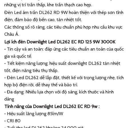
những vị trí trần thấp, khe trần thạch cao hẹp.
Đèn Led âm trần DL262 RD 9W hoàn thiện với thép sơn tĩnh
điện, đảm bảo độ bền cao, tản nhiệt tốt.
Các thông số rõ ràng, các tiêu chuẩn phù hợp nhu cầu khu vực
Châu Á.
Lợi ích đèn Downlight Led DL262 EC RD 125 9W 3000K
• Tin cậy và an toàn: đáp ứng các tiêu chuẩn an toàn của quốc
gia và quốc tế.
• Tiết kiệm năng lượng: hiệu suất downlight DL262 tản nhiệt
tốt, điện năng tiêu thụ thấp.
• Đèn Led DL262 dễ lắp đặt, thiết kế với trọng lượng nhẹ, tích
hợp bộ điện rời, dễ thay thế và bảo trì.
• Đa dạng: Nhiều lựa chọn với độ sáng, kích thước và hình
dáng
Tính năng của Downlight Led DL262 EC RD 9w :
• Hiệu suất lăng lượng 85lm/W
• CRI 80
• Tuổi thọ led DL262 khoảng 24,000 giờ.