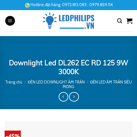
Skip
Hotline đặt hàng:
0972.813.083
; 0979.859.114
to
content
Downlight Led DL262 EC RD 125 9W
3000K
Trang chủ
/
ĐÈN LED DOWNLIGHT ÂM TRẦN
/
ĐÈN LED ÂM TRẦN SIÊU
MỎNG
-45%