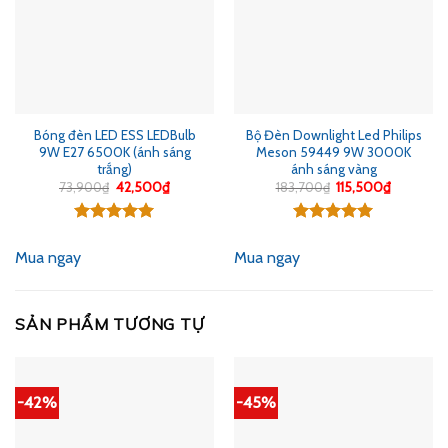
Bóng đèn LED ESS LEDBulb
Bộ Đèn Downlight Led Philips
9W E27 6500K (ánh sáng
Meson 59449 9W 3000K
trắng)
ánh sáng vàng
Giá
Giá
Giá
Giá
73,900
₫
42,500
₫
183,700
₫
115,500
₫
gốc
hiện
gốc
hiện
là:
tại
là:
tại
73,900₫.
là:
183,700₫.
là:
Được xếp
Được xếp
42,500₫.
115,500₫
hạng
5.00
hạng
5.00
Mua ngay
Mua ngay
5 sao
5 sao
SẢN PHẨM TƯƠNG TỰ
-42%
-45%