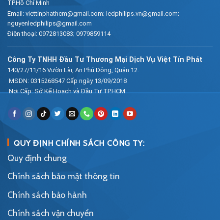
TP.Hồ Chí Minh
Email:
viettinphathcm@gmail.com; ledphilips.vn@gmail.com;
nguyenledphilips@gmail.com
Điện thoại:
0972813083
;
0979859114
Công Ty TNHH Đầu Tư Thương Mại Dịch Vụ Việt Tín Phát
140/27/11/16 Vườn Lài, An Phú Đông, Quận 12.
MSDN: 0315268547 Cấp ngày 13/09/2018
Nơi Cấp: Sở Kế Hoạch và Đầu Tư TP.HCM
QUY ĐỊNH CHÍNH SÁCH CÔNG TY:
Quy định chung
Chính sách bảo mật thông tin
Chính sách bảo hành
Chính sách vận chuyển