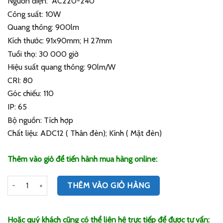
Nguồn điện: AC220-240
249,000₫.
là:
149,400₫.
Công suất: 10W
Quang thông: 900lm
Kích thước: 91x90mm; H 27mm
Tuổi thọ: 30 000 giờ
Hiệu suất quang thông: 90lm/W
CRI: 80
Góc chiếu: 110
IP: 65
Bộ nguồn: Tích hợp
Chất liệu: ADC12 ( Thân đèn); Kính ( Mặt đèn)
Thêm vào giỏ để tiến hành mua hàng online:
Số lượng
THÊM VÀO GIỎ HÀNG
Hoặc quý khách cũng có thể liên hệ trực tiếp để được tư vấn: