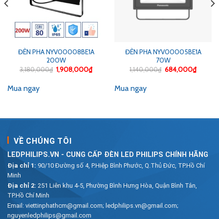
ĐÈN PHA NYV00008BE1A
ĐÈN PHA NYV00005BE1A
200W
70W
Giá
Giá
Giá
Giá
3,180,000
₫
1,908,000
₫
1,140,000
₫
684,000
₫
gốc
hiện
gốc
hiện
là:
tại
là:
tại
Mua ngay
Mua ngay
3,180,000₫.
là:
1,140,000₫.
là:
0₫.
1,908,000₫.
684,00
VỀ CHÚNG TÔI
LEDPHILIPS.VN - CUNG CẤP ĐÈN LED PHILIPS CHÍNH HÃNG
Địa chỉ 1:
90/10 Đường số 4, P.Hiệp Bình Phước, Q.Thủ Đức, TP.Hồ Chí
Minh
Địa chỉ 2:
251 Liên khu 4-5, Phường Bình Hưng Hòa, Quận Bình Tân,
TP.Hồ Chí Minh
Email:
viettinphathcm@gmail.com; ledphilips.vn@gmail.com;
nguyenledphilips@gmail.com