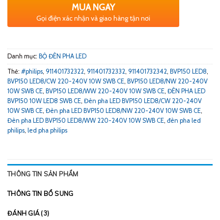
MUA NGAY
Gọi điện xác nhận và giao hàng tận nơi
Danh mục:
BỘ ĐÈN PHA LED
Thẻ:
#philips
,
911401732322
,
911401732332
,
911401732342
,
BVP150 LED8
,
BVP150 LED8/CW 220-240V 10W SWB CE
,
BVP150 LED8/NW 220-240V
10W SWB CE
,
BVP150 LED8/WW 220-240V 10W SWB CE
,
ĐÈN PHA LED
BVP150 10W LED8 SWB CE
,
Đèn pha LED BVP150 LED8/CW 220-240V
10W SWB CE
,
Đèn pha LED BVP150 LED8/NW 220-240V 10W SWB CE
,
Đèn pha LED BVP150 LED8/WW 220-240V 10W SWB CE
,
đèn pha led
philips
,
led pha philips
THÔNG TIN SẢN PHẨM
THÔNG TIN BỔ SUNG
ĐÁNH GIÁ (3)