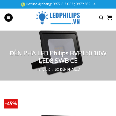
Skip
Hotline đặt hàng:
0972.813.083
; 0979.859.114
to
content
ĐÈN PHA LED Philips BVP150 10W
LED8 SWB CE
Trang chủ
/
BỘ ĐÈN PHA LED
-45%