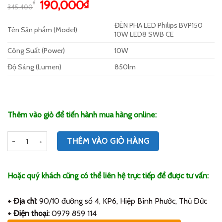
5.00
3
trên 5
Giá
Giá
190,000
₫
₫
345,400
dựa trên
gốc
hiện
đánh giá
ĐÈN PHA LED Philips BVP150
là:
tại
Tên Sản phẩm (Model)
10W LED8 SWB CE
345,400₫.
là:
190,000₫.
Công Suất (Power)
10W
Độ Sáng (Lumen)
850lm
Thêm vào giỏ để tiến hành mua hàng online:
Số lượng
THÊM VÀO GIỎ HÀNG
Hoặc quý khách cũng có thể liên hệ trực tiếp để được tư vấn:
+ Địa chỉ:
90/10 đường số 4, KP6, Hiệp Bình Phước, Thủ Đức
+ Điện thoại:
0979 859 114