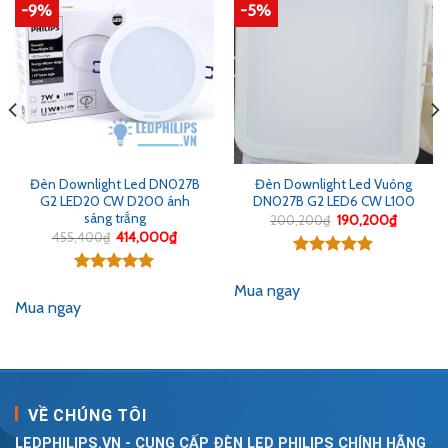
-9%
-5%
Đèn Downlight Led DN027B
Đèn Downlight Led Vuông
G2 LED20 CW D200 ánh
DN027B G2 LED6 CW L100
sáng trắng
Giá
Giá
200,200
₫
190,200
₫
gốc
hiện
Giá
Giá
455,400
₫
414,000
₫
là:
tại
gốc
hiện
200,200₫.
là:
là:
tại
Được xếp
0₫.
190,200
455,400₫.
là:
hạng
5.00
Được xếp
414,000₫.
Mua ngay
5 sao
hạng
5.00
Mua ngay
5 sao
VỀ CHÚNG TÔI
LEDPHILIPS.VN - CUNG CẤP ĐÈN LED PHILIPS CHÍNH HÃNG