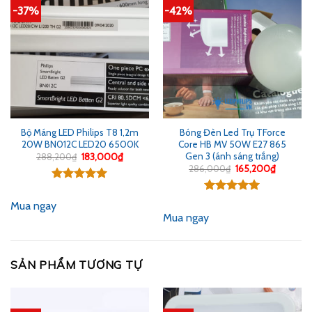
-37%
-42%
Bộ Máng LED Philips T8 1,2m
Bóng Đèn Led Trụ TForce
20W BN012C LED20 6500K
Core HB MV 50W E27 865
Gen 3 (ánh sáng trắng)
Giá
Giá
288,200
₫
183,000
₫
gốc
hiện
Giá
Giá
286,000
₫
165,200
₫
là:
tại
gốc
hiện
288,200₫.
là:
là:
tại
Được xếp
183,000₫.
286,000₫.
là:
hạng
5.00
Được xếp
165,200
Mua ngay
5 sao
hạng
5.00
Mua ngay
5 sao
SẢN PHẨM TƯƠNG TỰ