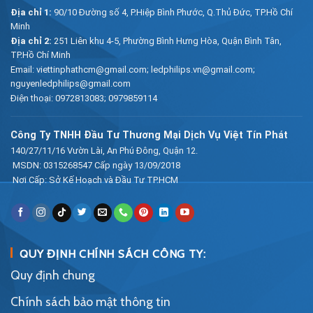
Địa chỉ 1:
90/10 Đường số 4, P.Hiệp Bình Phước, Q.Thủ Đức, TP.Hồ Chí
Minh
Địa chỉ 2:
251 Liên khu 4-5, Phường Bình Hưng Hòa, Quận Bình Tân,
TP.Hồ Chí Minh
Email:
viettinphathcm@gmail.com; ledphilips.vn@gmail.com;
nguyenledphilips@gmail.com
Điện thoại:
0972813083
;
0979859114
Công Ty TNHH Đầu Tư Thương Mại Dịch Vụ Việt Tín Phát
140/27/11/16 Vườn Lài, An Phú Đông, Quận 12.
MSDN: 0315268547 Cấp ngày 13/09/2018
Nơi Cấp: Sở Kế Hoạch và Đầu Tư TP.HCM
QUY ĐỊNH CHÍNH SÁCH CÔNG TY:
Quy định chung
Chính sách bảo mật thông tin