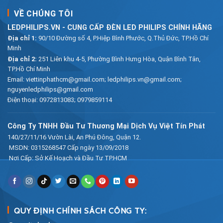
VỀ CHÚNG TÔI
LEDPHILIPS.VN - CUNG CẤP ĐÈN LED PHILIPS CHÍNH HÃNG
Địa chỉ 1:
90/10 Đường số 4, P.Hiệp Bình Phước, Q.Thủ Đức, TP.Hồ Chí
Minh
Địa chỉ 2:
251 Liên khu 4-5, Phường Bình Hưng Hòa, Quận Bình Tân,
TP.Hồ Chí Minh
Email:
viettinphathcm@gmail.com; ledphilips.vn@gmail.com;
nguyenledphilips@gmail.com
Điện thoại:
0972813083
;
0979859114
Công Ty TNHH Đầu Tư Thương Mại Dịch Vụ Việt Tín Phát
140/27/11/16 Vườn Lài, An Phú Đông, Quận 12.
MSDN: 0315268547 Cấp ngày 13/09/2018
Nơi Cấp: Sở Kế Hoạch và Đầu Tư TP.HCM
QUY ĐỊNH CHÍNH SÁCH CÔNG TY: