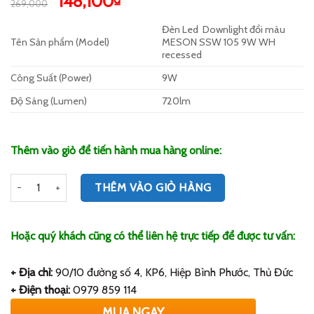
Giá
Giá
148,100
269,000
dựa trên
gốc
hiện
đánh giá
Đèn Led
Downlight đổi màu
là:
tại
Tên Sản phẩm (Model)
MESON SSW 105 9W WH
269,000₫.
là:
recessed
148,100₫.
Công Suất (Power)
9W
Độ Sáng (Lumen)
720lm
Thêm vào giỏ để tiến hành mua hàng online:
Số lượng
THÊM VÀO GIỎ HÀNG
Hoặc quý khách cũng có thể liên hệ trực tiếp để được tư vấn:
+ Địa chỉ:
90/10 đường số 4, KP6, Hiệp Bình Phước, Thủ Đức
+ Điện thoại:
0979 859 114
MUA NGAY