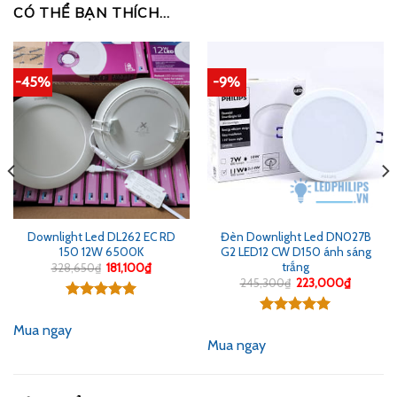
CÓ THỂ BẠN THÍCH…
-45%
-9%
Downlight Led DL262 EC RD
Đèn Downlight Led DN027B
150 12W 6500K
G2 LED12 CW D150 ánh sáng
trắng
Giá
Giá
328,650
₫
181,100
₫
gốc
hiện
Giá
Giá
245,300
₫
223,000
₫
là:
tại
gốc
hiện
328,650₫.
là:
là:
tại
Được xếp
181,100₫.
245,300₫.
là:
hạng
5.00
Được xếp
0₫.
223,000
Mua ngay
5 sao
hạng
5.00
Mua ngay
5 sao