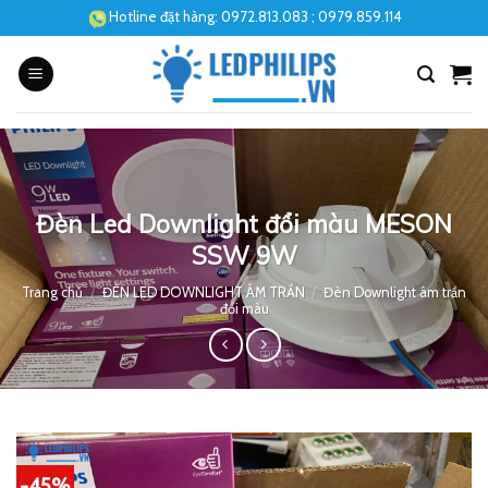
Skip
Hotline đặt hàng:
0972.813.083
; 0979.859.114
to
content
Đèn Led Downlight đổi màu MESON
SSW 9W
Trang chủ
/
ĐÈN LED DOWNLIGHT ÂM TRẦN
/
Đèn Downlight âm trần
đổi màu
-45%