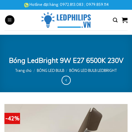
Skip
Hotline đặt hàng:
0972.813.083
; 0979.859.114
to
content
Bóng LedBright 9W E27 6500K 230V
Trang chủ
/
BÓNG LED BULB
/
BÓNG LED BULB LEDBRIGHT
-42%