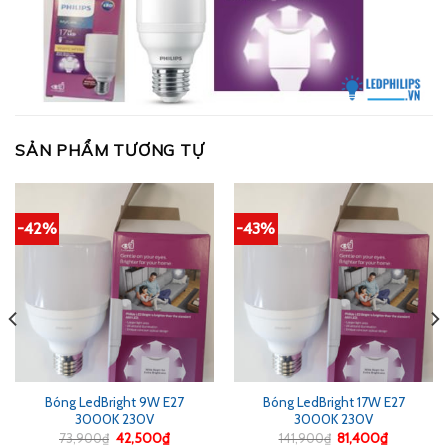
SẢN PHẨM TƯƠNG TỰ
-42%
-43%
Bóng LedBright 9W E27
Bóng LedBright 17W E27
3000K 230V
3000K 230V
Giá
Giá
Giá
Giá
73,900
₫
42,500
₫
141,900
₫
81,400
₫