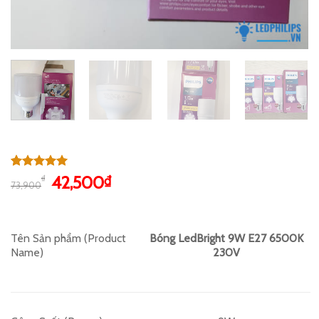
5.00
1
trên 5
Giá
Giá
42,500
₫
₫
73,900
dựa trên
gốc
hiện
đánh giá
là:
tại
73,900₫.
là:
Tên Sản phẩm (Product
Bóng LedBright 9W E27 6500K
42,500₫.
Name)
230V