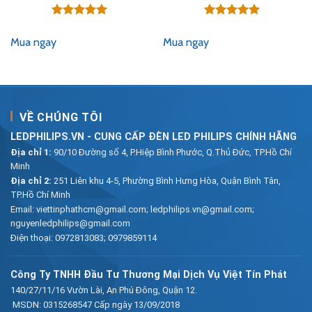
gốc
hiện
gốc
hiện
là:
tại
là:
tại
73,900₫.
là:
141,900₫.
là:
Được xếp
Được xếp
.
42,500₫.
81,400₫.
hạng
5.00
hạng
5.00
Mua ngay
Mua ngay
5 sao
5 sao
VỀ CHÚNG TÔI
LEDPHILIPS.VN - CUNG CẤP ĐÈN LED PHILIPS CHÍNH HÃNG
Địa chỉ 1:
90/10 Đường số 4, P.Hiệp Bình Phước, Q.Thủ Đức, TP.Hồ Chí
Minh
Địa chỉ 2:
251 Liên khu 4-5, Phường Bình Hưng Hòa, Quận Bình Tân,
TP.Hồ Chí Minh
Email:
viettinphathcm@gmail.com; ledphilips.vn@gmail.com;
nguyenledphilips@gmail.com
Điện thoại:
0972813083
;
0979859114
Công Ty TNHH Đầu Tư Thương Mại Dịch Vụ Việt Tín Phát
140/27/11/16 Vườn Lài, An Phú Đông, Quận 12.
MSDN: 0315268547 Cấp ngày 13/09/2018