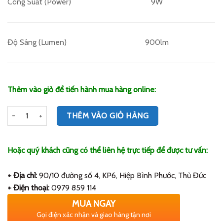
Công Suất (Power)
9W
Độ Sáng (Lumen)
900lm
Thêm vào giỏ để tiến hành mua hàng online:
Số lượng
THÊM VÀO GIỎ HÀNG
Hoặc quý khách cũng có thể liên hệ trực tiếp để được tư vấn:
+ Địa chỉ:
90/10 đường số 4, KP6, Hiệp Bình Phước, Thủ Đức
+ Điện thoại:
0979 859 114
MUA NGAY
Gọi điện xác nhận và giao hàng tận nơi