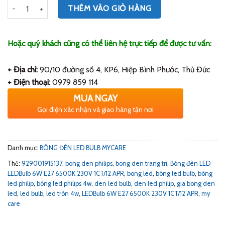
Số lượng
THÊM VÀO GIỎ HÀNG
Hoặc quý khách cũng có thể liên hệ trực tiếp để được tư vấn:
+ Địa chỉ:
90/10 đường số 4, KP6, Hiệp Bình Phước, Thủ Đức
+ Điện thoại:
0979 859 114
MUA NGAY
Gọi điện xác nhận và giao hàng tận nơi
Danh mục:
BÓNG ĐÈN LED BULB MYCARE
Thẻ:
929001915137
,
bong den philips
,
bong den trang tri
,
Bóng đèn LED
LEDBulb 6W E27 6500K 230V 1CT/12 APR
,
bong led
,
bóng led bulb
,
bóng
led philip
,
bóng led philips 4w
,
den led bulb
,
den led philip
,
gia bong den
led
,
led bulb
,
led tròn 4w
,
LEDBulb 6W E27 6500K 230V 1CT/12 APR
,
my
care