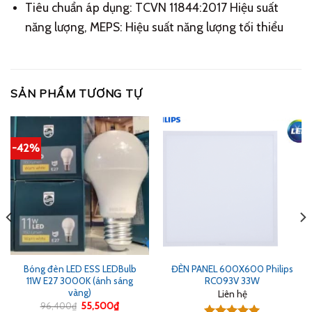
Tiêu chuẩn áp dụng: TCVN 11844:2017 Hiệu suất
năng lượng, MEPS: Hiệu suất năng lượng tối thiểu
SẢN PHẨM TƯƠNG TỰ
-42%
Bóng đèn LED ESS LEDBulb
ĐÈN PANEL 600X600 Philips
11W E27 3000K (ánh sáng
RC093V 33W
vàng)
Liên hệ
Giá
Giá
96,400
₫
55,500
₫