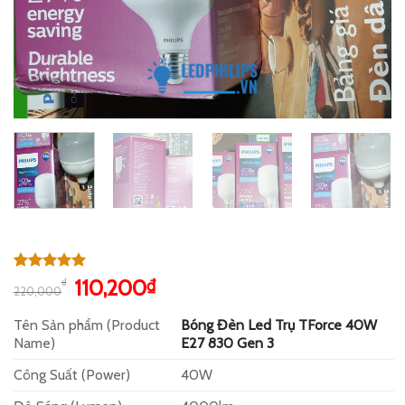
5.00
2
trên 5
Giá
Giá
110,200
₫
₫
220,000
dựa trên
gốc
hiện
đánh giá
Tên Sản phẩm (Product
Bóng Đèn Led Trụ TForce 40W
là:
tại
Name)
E27 830 Gen 3
220,000₫.
là:
110,200₫.
Công Suất (Power)
40W