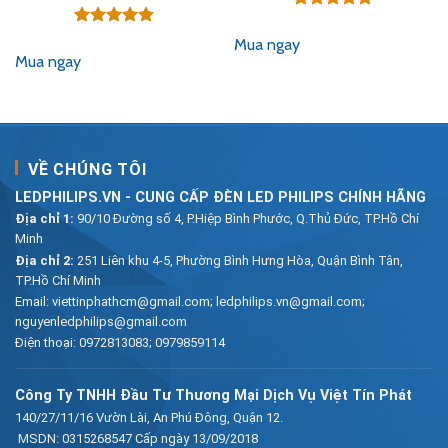
gốc
hiện
là:
tại
Được xếp
96,400₫.
là:
hạng
5.00
Được xếp
₫.
55,500₫.
Mua ngay
5 sao
hạng
5.00
Mua ngay
5 sao
VỀ CHÚNG TÔI
LEDPHILIPS.VN - CUNG CẤP ĐÈN LED PHILIPS CHÍNH HÃNG
Địa chỉ 1:
90/10 Đường số 4, P.Hiệp Bình Phước, Q.Thủ Đức, TP.Hồ Chí
Minh
Địa chỉ 2:
251 Liên khu 4-5, Phường Bình Hưng Hòa, Quận Bình Tân,
TP.Hồ Chí Minh
Email:
viettinphathcm@gmail.com; ledphilips.vn@gmail.com;
nguyenledphilips@gmail.com
Điện thoại:
0972813083
;
0979859114
Công Ty TNHH Đầu Tư Thương Mại Dịch Vụ Việt Tín Phát
140/27/11/16 Vườn Lài, An Phú Đông, Quận 12.
MSDN: 0315268547 Cấp ngày 13/09/2018