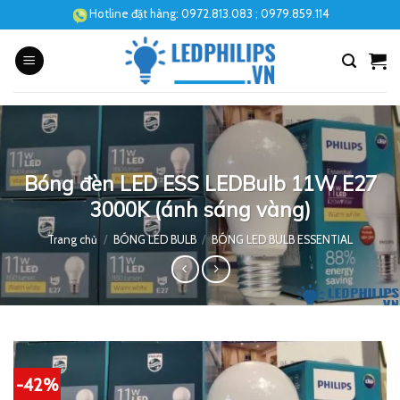
Skip
Hotline đặt hàng:
0972.813.083
; 0979.859.114
to
content
Bóng đèn LED ESS LEDBulb 11W E27
3000K (ánh sáng vàng)
Trang chủ
/
BÓNG LED BULB
/
BÓNG LED BULB ESSENTIAL
-42%