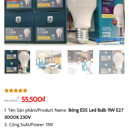
5.00
1
trên 5
Giá
Giá
55,500
₫
₫
96,400
dựa trên
gốc
hiện
đánh giá
1. Tên Sản phẩm/Product Name:
Bóng ESS Led Bulb 11W E27
là:
tại
3000K 230V
96,400₫.
là:
2. Công Suất/Power: 11W
55,500₫.