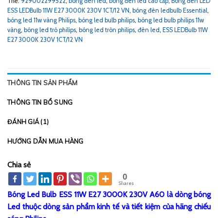
Thẻ:
929002299522
,
bóng đèn led
,
bóng đèn led cao cấp
,
Bóng đèn LED
ESS LEDBulb 11W E27 3000K 230V 1CT/12 VN
,
bóng đèn ledbulb Essential
,
bóng led 11w vàng Philips
,
bóng led bulb philips
,
bóng led bulb philips 11w
vàng
,
bóng led trò philips
,
bóng led tròn philips
,
đèn led
,
ESS LEDBulb 11W
E27 3000K 230V 1CT/12 VN
THÔNG TIN SẢN PHẨM
THÔNG TIN BỔ SUNG
ĐÁNH GIÁ (1)
HƯỚNG DẪN MUA HÀNG
Chia sẻ
0
Shares
Bóng Led Bulb ESS 11W E27 3000K 230V A60 là dòng bóng
Led thuộc dòng sản phẩm kinh tế và tiết kiệm của hãng chiếu