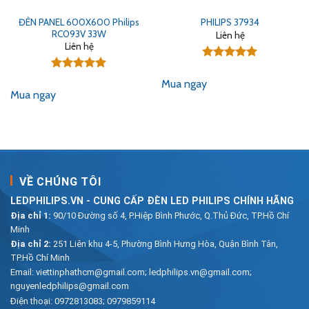
ĐÈN PANEL 600X600 Philips
PHILIPS 37934
RC093V 33W
Liên hệ
Liên hệ
Được xếp
hạng
5.00
Được xếp
Mua ngay
5 sao
hạng
5.00
Mua ngay
5 sao
VỀ CHÚNG TÔI
LEDPHILIPS.VN - CUNG CẤP ĐÈN LED PHILIPS CHÍNH HÃNG
Địa chỉ 1:
90/10 Đường số 4, P.Hiệp Bình Phước, Q.Thủ Đức, TP.Hồ Chí
Minh
Địa chỉ 2:
251 Liên khu 4-5, Phường Bình Hưng Hòa, Quận Bình Tân,
TP.Hồ Chí Minh
Email:
viettinphathcm@gmail.com; ledphilips.vn@gmail.com;
nguyenledphilips@gmail.com
Điện thoại:
0972813083
;
0979859114