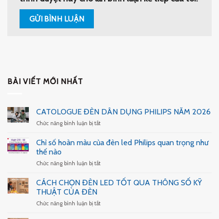
BÀI VIẾT MỚI NHẤT
CATOLOGUE ĐÈN DÂN DỤNG PHILIPS NĂM 2026
ở
Chức năng bình luận bị tắt
CATOLOGUE
ĐÈN
Chỉ số hoàn màu của đèn led Philips quan trọng như
DÂN
thế nào
DỤNG
ở
Chức năng bình luận bị tắt
PHILIPS
Chỉ
NĂM
số
2026
CÁCH CHỌN ĐÈN LED TỐT QUA THÔNG SỐ KỸ
hoàn
THUẬT CỦA ĐÈN
màu
ở
Chức năng bình luận bị tắt
của
CÁCH
đèn