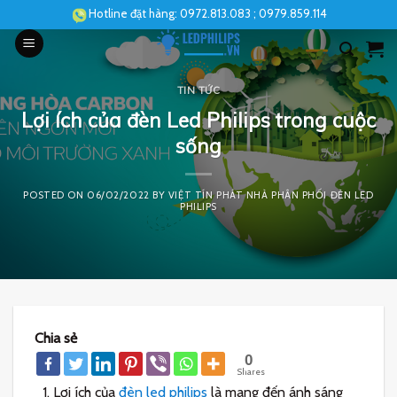
Skip
Hotline đặt hàng:
0972.813.083
; 0979.859.114
to
content
TIN TỨC
Lợi ích của đèn Led Philips trong cuộc
sống
POSTED ON
06/02/2022
BY
VIỆT TÍN PHÁT NHÀ PHÂN PHỐI ĐÈN LED
PHILIPS
Chia sẻ
0
Shares
Lợi ích của
đèn led philips
là mang đến ánh sáng