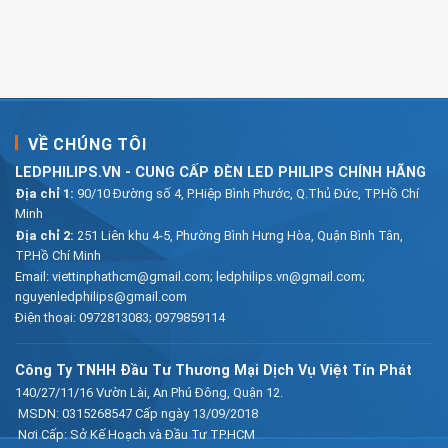
VỀ CHÚNG TÔI
LEDPHILIPS.VN - CUNG CẤP ĐÈN LED PHILIPS CHÍNH HÃNG
Địa chỉ 1:
90/10 Đường số 4, P.Hiệp Bình Phước, Q.Thủ Đức, TP.Hồ Chí
Minh
Địa chỉ 2:
251 Liên khu 4-5, Phường Bình Hưng Hòa, Quận Bình Tân,
TP.Hồ Chí Minh
Email:
viettinphathcm@gmail.com; ledphilips.vn@gmail.com;
nguyenledphilips@gmail.com
Điện thoại:
0972813083
;
0979859114
Công Ty TNHH Đầu Tư Thương Mại Dịch Vụ Việt Tín Phát
140/27/11/16 Vườn Lài, An Phú Đông, Quận 12.
MSDN: 0315268547 Cấp ngày 13/09/2018
Nơi Cấp: Sở Kế Hoạch và Đầu Tư TP.HCM