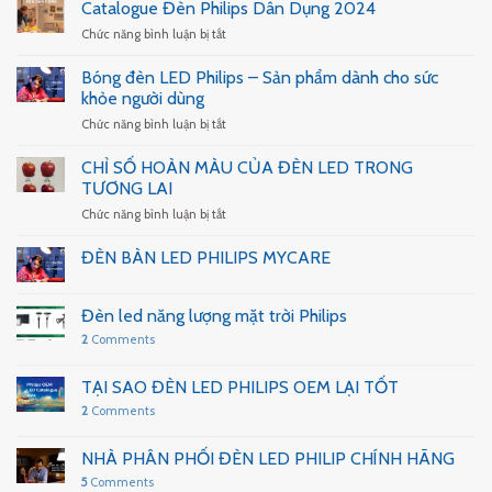
CHỌN
led
Catalogue Đèn Philips Dân Dụng 2024
ĐÈN
Philips
ở
Chức năng bình luận bị tắt
LED
quan
Catalogue
TỐT
trọng
Đèn
Bóng đèn LED Philips – Sản phẩm dành cho sức
QUA
như
Philips
THÔNG
khỏe người dùng
thế
Dân
SỐ
nào
ở
Chức năng bình luận bị tắt
Dụng
KỸ
Bóng
2024
THUẬT
đèn
CHỈ SỐ HOÀN MÀU CỦA ĐÈN LED TRONG
CỦA
LED
TƯƠNG LAI
ĐÈN
Philips
ở
Chức năng bình luận bị tắt
–
CHỈ
Sản
SỐ
phẩm
ĐÈN BÀN LED PHILIPS MYCARE
HOÀN
dành
MÀU
cho
CỦA
sức
Đèn led năng lượng mặt trời Philips
ĐÈN
khỏe
2
Comments
LED
người
TRONG
dùng
TƯƠNG
TẠI SAO ĐÈN LED PHILIPS OEM LẠI TỐT
LAI
2
Comments
NHÀ PHÂN PHỐI ĐÈN LED PHILIP CHÍNH HÃNG
5
Comments