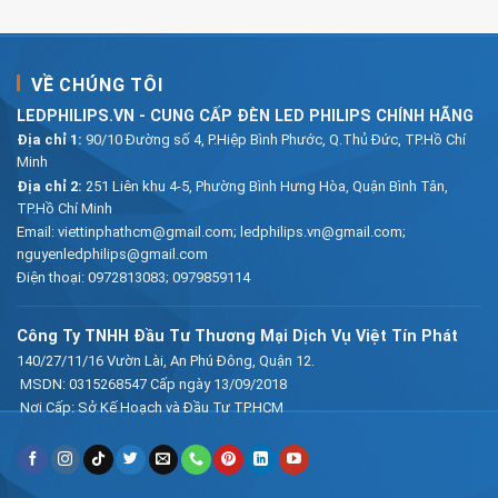
VỀ CHÚNG TÔI
LEDPHILIPS.VN - CUNG CẤP ĐÈN LED PHILIPS CHÍNH HÃNG
Địa chỉ 1:
90/10 Đường số 4, P.Hiệp Bình Phước, Q.Thủ Đức, TP.Hồ Chí
Minh
Địa chỉ 2:
251 Liên khu 4-5, Phường Bình Hưng Hòa, Quận Bình Tân,
TP.Hồ Chí Minh
Email:
viettinphathcm@gmail.com; ledphilips.vn@gmail.com;
nguyenledphilips@gmail.com
Điện thoại:
0972813083
;
0979859114
Công Ty TNHH Đầu Tư Thương Mại Dịch Vụ Việt Tín Phát
140/27/11/16 Vườn Lài, An Phú Đông, Quận 12.
MSDN: 0315268547 Cấp ngày 13/09/2018
Nơi Cấp: Sở Kế Hoạch và Đầu Tư TP.HCM