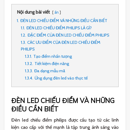
Nội dung bài viết
ẩn
1.
ĐÈN LED CHIẾU ĐIỂM VÀ NHỮNG ĐIỀU CẦN BIẾT
1.1.
ĐÈN LED CHIẾU ĐIỂM PHILIPS LÀ GÌ?
1.2.
ĐẶC ĐIỂM CỦA ĐÈN LED CHIẾU ĐIỂM PHILIPS
1.3.
CÁC ƯU ĐIỂM CỦA ĐÈN LED CHIẾU ĐIỂM
PHILIPS
1.3.1.
Tạo điểm nhấn tượng
1.3.2.
Tiết kiệm điện năng
1.3.3.
Đa dạng mẫu mã
1.3.4.
Ứng dụng đèn led vào thực tế
ĐÈN LED CHIẾU ĐIỂM VÀ NHỮNG
ĐIỀU CẦN BIẾT
Đèn led chiếu điểm philips được cấu tạo từ các linh
kiện cao cấp với thế mạnh là tập trung ánh sáng vào