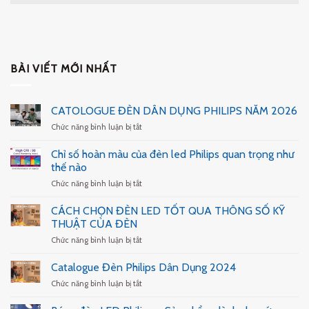
BÀI VIẾT MỚI NHẤT
CATOLOGUE ĐÈN DÂN DỤNG PHILIPS NĂM 2026
ở
Chức năng bình luận bị tắt
CATOLOGUE
ĐÈN
Chỉ số hoàn màu của đèn led Philips quan trọng như
DÂN
thế nào
DỤNG
ở
Chức năng bình luận bị tắt
PHILIPS
Chỉ
NĂM
số
2026
CÁCH CHỌN ĐÈN LED TỐT QUA THÔNG SỐ KỸ
hoàn
THUẬT CỦA ĐÈN
màu
ở
Chức năng bình luận bị tắt
của
CÁCH
đèn
CHỌN
led
Catalogue Đèn Philips Dân Dụng 2024
ĐÈN
Philips
ở
Chức năng bình luận bị tắt
LED
quan
Catalogue
TỐT
trọng
Đèn