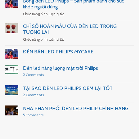
Bóng đèn LED Philips – Sản phẩm dành cho sức
QUA
như
Philips
THÔNG
khỏe người dùng
thế
Dân
SỐ
nào
ở
Chức năng bình luận bị tắt
Dụng
KỸ
Bóng
2024
THUẬT
đèn
CHỈ SỐ HOÀN MÀU CỦA ĐÈN LED TRONG
CỦA
LED
TƯƠNG LAI
ĐÈN
Philips
ở
Chức năng bình luận bị tắt
–
CHỈ
Sản
SỐ
phẩm
ĐÈN BÀN LED PHILIPS MYCARE
HOÀN
dành
MÀU
cho
CỦA
sức
Đèn led năng lượng mặt trời Philips
ĐÈN
khỏe
2
Comments
LED
người
TRONG
dùng
TƯƠNG
TẠI SAO ĐÈN LED PHILIPS OEM LẠI TỐT
LAI
2
Comments
NHÀ PHÂN PHỐI ĐÈN LED PHILIP CHÍNH HÃNG
5
Comments