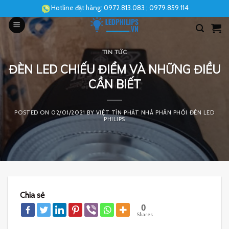
Skip
Hotline đặt hàng:
0972.813.083
; 0979.859.114
to
content
TIN TỨC
ĐÈN LED CHIẾU ĐIỂM VÀ NHỮNG ĐIỀU
CẦN BIẾT
POSTED ON
02/01/2021
BY
VIỆT TÍN PHÁT NHÀ PHÂN PHỐI ĐÈN LED
PHILIPS
Chia sẻ
0
Shares