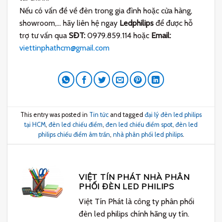
Nếu có vấn đề về đèn trong gia đình hoặc cửa hàng,
showroom,… hãy liên hệ ngay
Ledphilips
để được hỗ
trợ tư vấn qua
SĐT:
0979.859.114 hoặc
Email:
viettinphathcm@gmail.com
This entry was posted in
Tin tức
and tagged
đại lý đèn led philips
tại HCM
,
đèn led chiếu điểm
,
đen led chiếu điểm spot
,
đèn led
philips chiếu điểm âm trần
,
nhà phân phối led philips
.
VIỆT TÍN PHÁT NHÀ PHÂN
PHỐI ĐÈN LED PHILIPS
Việt Tín Phát là công ty phân phối
đèn led philips chính hãng uy tín.