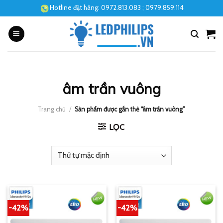
Skip
Hotline đặt hàng:
0972.813.083
; 0979.859.114
to
content
âm trần vuông
Trang chủ
/
Sản phẩm được gắn thẻ “âm trần vuông”
LỌC
-42%
-42%