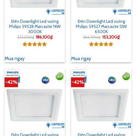
Đèn Downlight Led vuông
Đèn Downlight Led vuông
Philips 59528 Marcasite 14W
Philips 59527 Marcasite 12W
3000K
6500K
Giá
Giá
Giá
Giá
323,500
₫
186,100
₫
265,700
₫
153,200
₫
gốc
hiện
gốc
hiện
là:
tại
là:
tại
323,500₫.
là:
265,700₫.
là:
Được xếp
Được xếp
186,100₫.
153,200₫
hạng
5.00
hạng
5.00
Mua ngay
Mua ngay
5 sao
5 sao
-42%
-42%
Đèn Downlight Led vuông
Đèn Downlight Led vuông