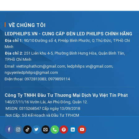
VỀ CHÚNG TÔI
LEDPHILIPS.VN - CUNG CẤP ĐÈN LED PHILIPS CHÍNH HÃNG
Địa chỉ 1:
90/10 Đường số 4, P.Hiệp Bình Phước, Q.Thủ Đức, TP.Hồ Chí
Minh
Địa chỉ 2:
251 Liên khu 4-5, Phường Bình Hưng Hòa, Quận Bình Tân,
TP.Hồ Chí Minh
Email:
viettinphathcm@gmail.com; ledphilips.vn@gmail.com;
nguyenledphilips@gmail.com
Điện thoại:
0972813083
;
0979859114
Công Ty TNHH Đầu Tư Thương Mại Dịch Vụ Việt Tín Phát
140/27/11/16 Vườn Lài, An Phú Đông, Quận 12.
MSDN: 0315268547 Cấp ngày 13/09/2018
Nơi Cấp: Sở Kế Hoạch và Đầu Tư TP.HCM