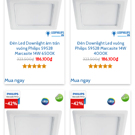
Đèn Led Downlight âm trần
Đèn Downlight Led vuông
vuông Philips 59528
Philips 59528 Marcasite 14W
Marcasite 14W 6500K
4000K
Giá
Giá
Giá
Giá
323,500
₫
186,100
₫
323,500
₫
186,100
₫
gốc
hiện
gốc
hiện
là:
tại
là:
tại
323,500₫.
là:
323,500₫.
là:
Được xếp
Được xếp
186,100₫.
186,100₫
hạng
5.00
hạng
5.00
Mua ngay
Mua ngay
5 sao
5 sao
-42%
-42%