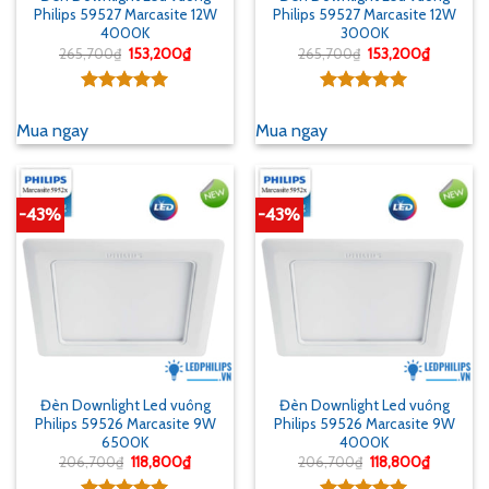
Philips 59527 Marcasite 12W
Philips 59527 Marcasite 12W
4000K
3000K
Giá
Giá
Giá
Giá
265,700
₫
153,200
₫
265,700
₫
153,200
₫
gốc
hiện
gốc
hiện
là:
tại
là:
tại
265,700₫.
là:
265,700₫.
là:
Được xếp
Được xếp
153,200₫.
153,200₫
hạng
5.00
hạng
5.00
Mua ngay
Mua ngay
5 sao
5 sao
-43%
-43%
Đèn Downlight Led vuông
Đèn Downlight Led vuông
Philips 59526 Marcasite 9W
Philips 59526 Marcasite 9W
6500K
4000K
Giá
Giá
Giá
Giá
206,700
₫
118,800
₫
206,700
₫
118,800
₫
gốc
hiện
gốc
hiện