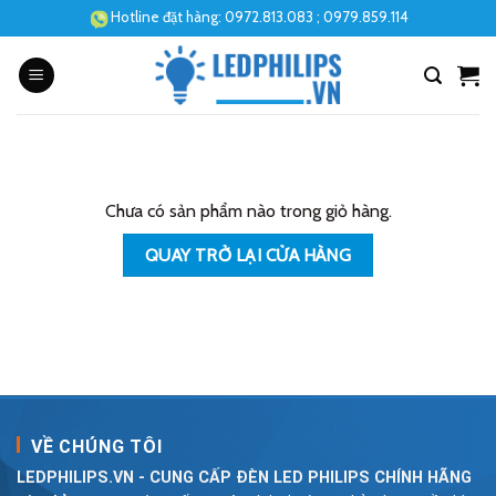
Skip
Hotline đặt hàng:
0972.813.083
; 0979.859.114
to
content
Chưa có sản phẩm nào trong giỏ hàng.
QUAY TRỞ LẠI CỬA HÀNG
VỀ CHÚNG TÔI
LEDPHILIPS.VN - CUNG CẤP ĐÈN LED PHILIPS CHÍNH HÃNG