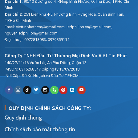
Địa chỉ 1:
90/10 Đường số 4, P.Hiệp Bình Phước, Q.Thủ Đức, TP.Hồ Chí
Minh
Địa chỉ 2:
251 Liên khu 4-5, Phường Bình Hưng Hòa, Quận Bình Tân,
TP.Hồ Chí Minh
Email:
viettinphathcm@gmail.com; ledphilips.vn@gmail.com;
nguyenledphilips@gmail.com
Điện thoại:
0972813083
;
0979859114
Công Ty TNHH Đầu Tư Thương Mại Dịch Vụ Việt Tín Phát
140/27/11/16 Vườn Lài, An Phú Đông, Quận 12.
MSDN: 0315268547 Cấp ngày 13/09/2018
Nơi Cấp: Sở Kế Hoạch và Đầu Tư TP.HCM
QUY ĐỊNH CHÍNH SÁCH CÔNG TY:
Quy định chung
Chính sách bảo mật thông tin