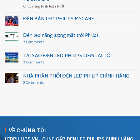
Philips
ở
Chức năng bình luận bị tắt
–
CHỈ
Sản
SỐ
phẩm
ĐÈN BÀN LED PHILIPS MYCARE
HOÀN
dành
MÀU
cho
CỦA
sức
Đèn led năng lượng mặt trời Philips
ĐÈN
khỏe
2
Comments
LED
người
TRONG
dùng
TƯƠNG
TẠI SAO ĐÈN LED PHILIPS OEM LẠI TỐT
LAI
2
Comments
NHÀ PHÂN PHỐI ĐÈN LED PHILIP CHÍNH HÃNG
5
Comments
VỀ CHÚNG TÔI
LEDPHILIPS.VN - CUNG CẤP ĐÈN LED PHILIPS CHÍNH HÃNG