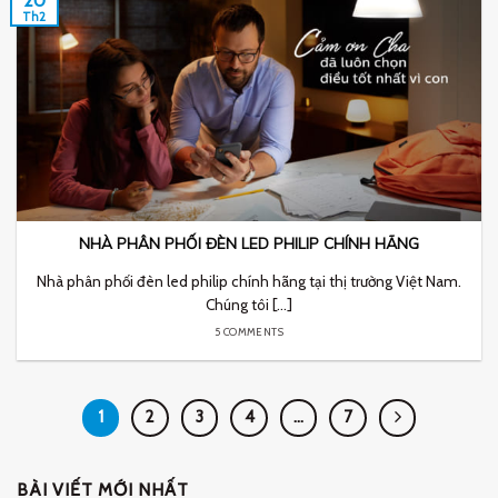
20
Th2
NHÀ PHÂN PHỐI ĐÈN LED PHILIP CHÍNH HÃNG
Nhà phân phối đèn led philip chính hãng tại thị trường Việt Nam.
Chúng tôi [...]
5 COMMENTS
1
2
3
4
…
7
BÀI VIẾT MỚI NHẤT