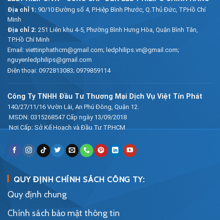
Địa chỉ 1:
90/10 Đường số 4, P.Hiệp Bình Phước, Q.Thủ Đức, TP.Hồ Chí
Minh
Địa chỉ 2:
251 Liên khu 4-5, Phường Bình Hưng Hòa, Quận Bình Tân,
TP.Hồ Chí Minh
Email:
viettinphathcm@gmail.com; ledphilips.vn@gmail.com;
nguyenledphilips@gmail.com
Điện thoại:
0972813083
;
0979859114
Công Ty TNHH Đầu Tư Thương Mại Dịch Vụ Việt Tín Phát
140/27/11/16 Vườn Lài, An Phú Đông, Quận 12.
MSDN: 0315268547 Cấp ngày 13/09/2018
Nơi Cấp: Sở Kế Hoạch và Đầu Tư TP.HCM
QUY ĐỊNH CHÍNH SÁCH CÔNG TY:
Quy định chung
Chính sách bảo mật thông tin