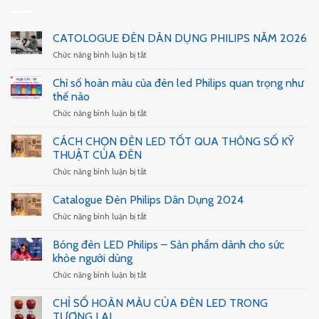
CATOLOGUE ĐÈN DÂN DỤNG PHILIPS NĂM 2026
ở
Chức năng bình luận bị tắt
CATOLOGUE
ĐÈN
Chỉ số hoàn màu của đèn led Philips quan trọng như
DÂN
thế nào
DỤNG
ở
Chức năng bình luận bị tắt
PHILIPS
Chỉ
NĂM
số
2026
CÁCH CHỌN ĐÈN LED TỐT QUA THÔNG SỐ KỸ
hoàn
THUẬT CỦA ĐÈN
màu
ở
Chức năng bình luận bị tắt
của
CÁCH
đèn
CHỌN
led
Catalogue Đèn Philips Dân Dụng 2024
ĐÈN
Philips
ở
Chức năng bình luận bị tắt
LED
quan
Catalogue
TỐT
trọng
Đèn
Bóng đèn LED Philips – Sản phẩm dành cho sức
QUA
như
Philips
THÔNG
khỏe người dùng
thế
Dân
SỐ
nào
ở
Chức năng bình luận bị tắt
Dụng
KỸ
Bóng
2024
THUẬT
đèn
CHỈ SỐ HOÀN MÀU CỦA ĐÈN LED TRONG
CỦA
LED
TƯƠNG LAI
ĐÈN