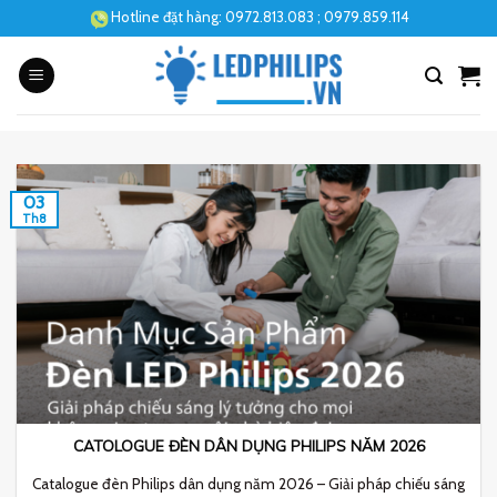
Skip
Hotline đặt hàng:
0972.813.083
; 0979.859.114
to
content
03
Th8
CATOLOGUE ĐÈN DÂN DỤNG PHILIPS NĂM 2026
Catalogue đèn Philips dân dụng năm 2026 – Giải pháp chiếu sáng